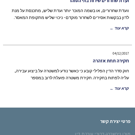
ועדת שחרורים שירות בתי הסוהר
וועדת שחרורים, או בשמה המוכר יותר ועדת שליש, מתכנסת על מנת
לדון בבקשות אסירים לשחרור מוקדם- ניכוי שליש מתקופת המאסר.
קרא עוד ←
04/12/2017
חקירה תחת אזהרה
חוק סדר הדין הפלילי קובע כי כאשר נודע למשטרה על ביצוע עבירה,
עליה לפתוח בחקירה. חקירת משטרה פועלת לרוב במספר
קרא עוד ←
פרטי יצירת קשר
מורן נירשברג-דרורי עורכת דין