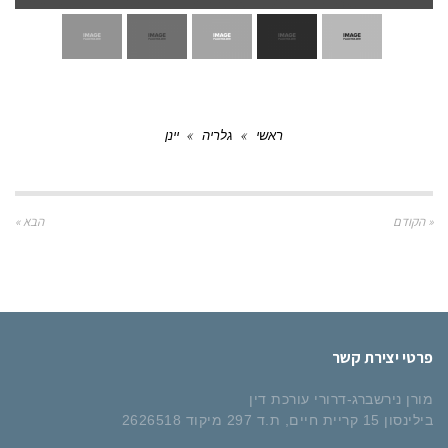
ראשי
»
גלריה
»
יינן
« הקודם
הבא »
פרטי יצירת קשר
מורן נירשברג-דרורי עורכת דין
בילינסון 15 קריית חיים​, ת.ד 297 מיקוד 2626518