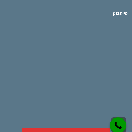
פייסבוק
גלילה
נבנה ע"י
אריקס דיגיטל